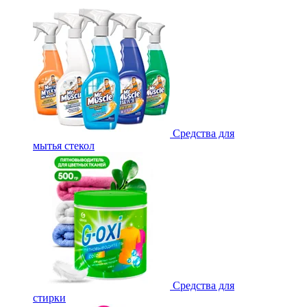
Средства для
мытья стекол
Средства для
стирки