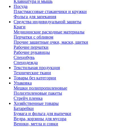
Клавиатура и мышь
Посуда
Пластмассовые стаканчики и кружки
Фольга для запекания
Средства индивидуальной защиты
Краги
Медицинские расходные материалы
Перчатки с обливом
Прочие защитные очки, маски, щитки
Рабочие перчатки
Рабочие рукавицы
Спецобувь
Спецодежда
Текстильная продукция
Технические ткани
Товары без категории
Упаковка
Мешки полипропиленовые
Полиэтиленовые пакеты
Стрейч пленка
Хозяйственные товары
Батарейки
Бумага и фольга для выпечки
Ведра, корзины для мусора
Веники, метла и совки