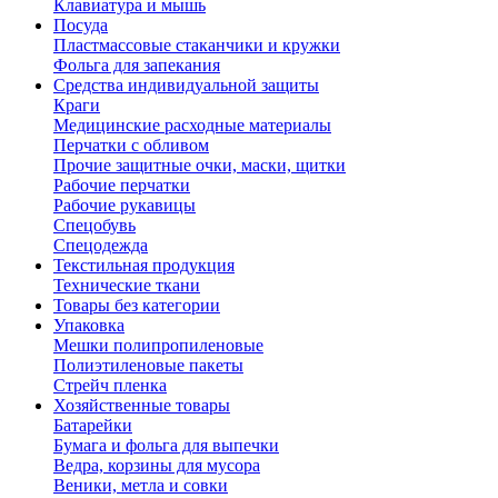
Клавиатура и мышь
Посуда
Пластмассовые стаканчики и кружки
Фольга для запекания
Средства индивидуальной защиты
Краги
Медицинские расходные материалы
Перчатки с обливом
Прочие защитные очки, маски, щитки
Рабочие перчатки
Рабочие рукавицы
Спецобувь
Спецодежда
Текстильная продукция
Технические ткани
Товары без категории
Упаковка
Мешки полипропиленовые
Полиэтиленовые пакеты
Стрейч пленка
Хозяйственные товары
Батарейки
Бумага и фольга для выпечки
Ведра, корзины для мусора
Веники, метла и совки