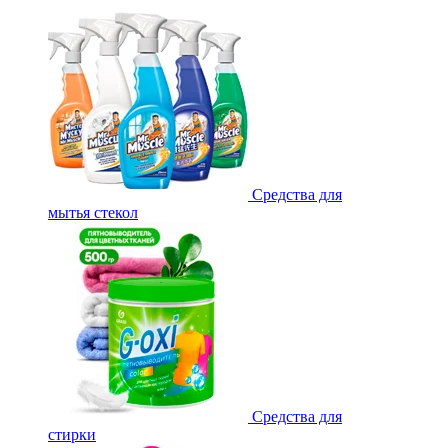
Средства для
мытья стекол
Средства для
стирки