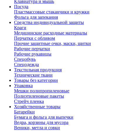
Клавиатура и мышь
Посуда
Пластмассовые стаканчики и кружки
Фольга для запекания
Средства индивидуальной защиты
Краги
Медицинские расходные материалы
Перчатки с обливом
Прочие защитные очки, маски, щитки
Рабочие перчатки
Рабочие рукавицы
Спецобувь
Спецодежда
Текстильная продукция
Технические ткани
Товары без категории
Упаковка
Мешки полипропиленовые
Полиэтиленовые пакеты
Стрейч пленка
Хозяйственные товары
Батарейки
Бумага и фольга для выпечки
Ведра, корзины для мусора
Веники, метла и совки