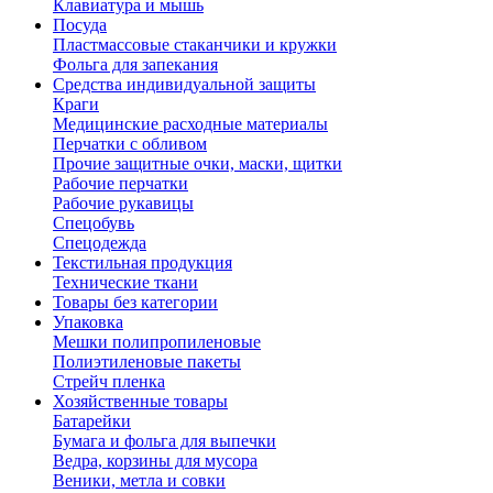
Клавиатура и мышь
Посуда
Пластмассовые стаканчики и кружки
Фольга для запекания
Средства индивидуальной защиты
Краги
Медицинские расходные материалы
Перчатки с обливом
Прочие защитные очки, маски, щитки
Рабочие перчатки
Рабочие рукавицы
Спецобувь
Спецодежда
Текстильная продукция
Технические ткани
Товары без категории
Упаковка
Мешки полипропиленовые
Полиэтиленовые пакеты
Стрейч пленка
Хозяйственные товары
Батарейки
Бумага и фольга для выпечки
Ведра, корзины для мусора
Веники, метла и совки