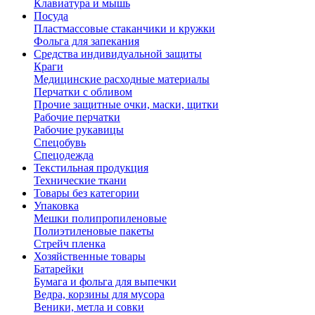
Клавиатура и мышь
Посуда
Пластмассовые стаканчики и кружки
Фольга для запекания
Средства индивидуальной защиты
Краги
Медицинские расходные материалы
Перчатки с обливом
Прочие защитные очки, маски, щитки
Рабочие перчатки
Рабочие рукавицы
Спецобувь
Спецодежда
Текстильная продукция
Технические ткани
Товары без категории
Упаковка
Мешки полипропиленовые
Полиэтиленовые пакеты
Стрейч пленка
Хозяйственные товары
Батарейки
Бумага и фольга для выпечки
Ведра, корзины для мусора
Веники, метла и совки