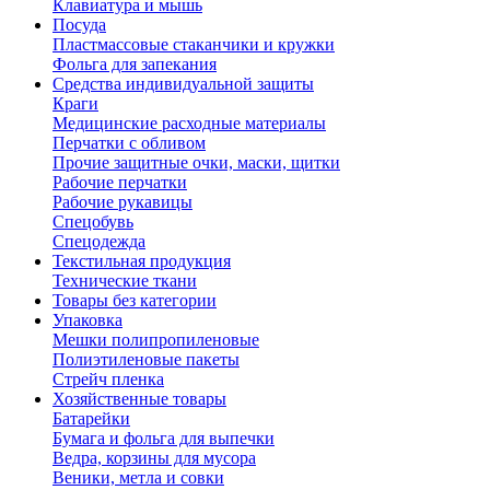
Клавиатура и мышь
Посуда
Пластмассовые стаканчики и кружки
Фольга для запекания
Средства индивидуальной защиты
Краги
Медицинские расходные материалы
Перчатки с обливом
Прочие защитные очки, маски, щитки
Рабочие перчатки
Рабочие рукавицы
Спецобувь
Спецодежда
Текстильная продукция
Технические ткани
Товары без категории
Упаковка
Мешки полипропиленовые
Полиэтиленовые пакеты
Стрейч пленка
Хозяйственные товары
Батарейки
Бумага и фольга для выпечки
Ведра, корзины для мусора
Веники, метла и совки