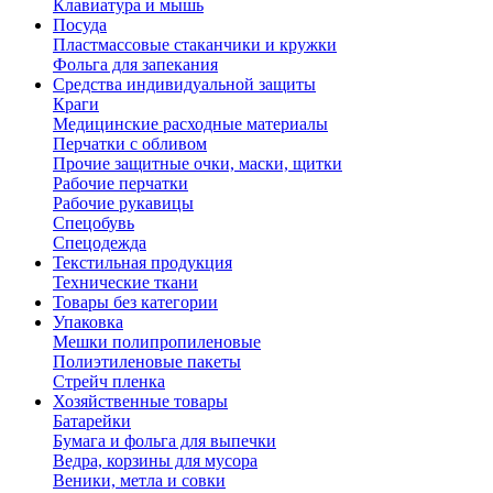
Клавиатура и мышь
Посуда
Пластмассовые стаканчики и кружки
Фольга для запекания
Средства индивидуальной защиты
Краги
Медицинские расходные материалы
Перчатки с обливом
Прочие защитные очки, маски, щитки
Рабочие перчатки
Рабочие рукавицы
Спецобувь
Спецодежда
Текстильная продукция
Технические ткани
Товары без категории
Упаковка
Мешки полипропиленовые
Полиэтиленовые пакеты
Стрейч пленка
Хозяйственные товары
Батарейки
Бумага и фольга для выпечки
Ведра, корзины для мусора
Веники, метла и совки