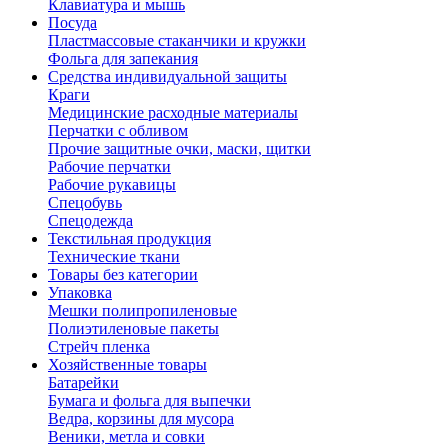
Клавиатура и мышь
Посуда
Пластмассовые стаканчики и кружки
Фольга для запекания
Средства индивидуальной защиты
Краги
Медицинские расходные материалы
Перчатки с обливом
Прочие защитные очки, маски, щитки
Рабочие перчатки
Рабочие рукавицы
Спецобувь
Спецодежда
Текстильная продукция
Технические ткани
Товары без категории
Упаковка
Мешки полипропиленовые
Полиэтиленовые пакеты
Стрейч пленка
Хозяйственные товары
Батарейки
Бумага и фольга для выпечки
Ведра, корзины для мусора
Веники, метла и совки