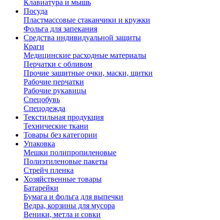
Клавиатура и мышь
Посуда
Пластмассовые стаканчики и кружки
Фольга для запекания
Средства индивидуальной защиты
Краги
Медицинские расходные материалы
Перчатки с обливом
Прочие защитные очки, маски, щитки
Рабочие перчатки
Рабочие рукавицы
Спецобувь
Спецодежда
Текстильная продукция
Технические ткани
Товары без категории
Упаковка
Мешки полипропиленовые
Полиэтиленовые пакеты
Стрейч пленка
Хозяйственные товары
Батарейки
Бумага и фольга для выпечки
Ведра, корзины для мусора
Веники, метла и совки