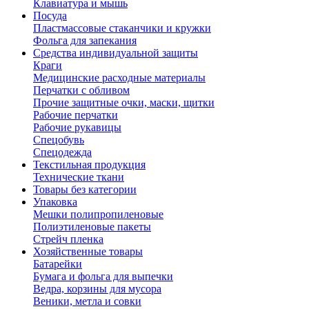
Клавиатура и мышь
Посуда
Пластмассовые стаканчики и кружки
Фольга для запекания
Средства индивидуальной защиты
Краги
Медицинские расходные материалы
Перчатки с обливом
Прочие защитные очки, маски, щитки
Рабочие перчатки
Рабочие рукавицы
Спецобувь
Спецодежда
Текстильная продукция
Технические ткани
Товары без категории
Упаковка
Мешки полипропиленовые
Полиэтиленовые пакеты
Стрейч пленка
Хозяйственные товары
Батарейки
Бумага и фольга для выпечки
Ведра, корзины для мусора
Веники, метла и совки