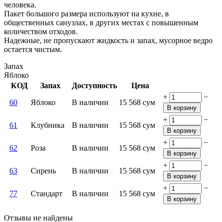
человека.
Пакет большого размера используют на кухне, в
общественных санузлах, в других местах с повышенным
количеством отходов.
Надежные, не пропускают жидкость и запах, мусорное ведро
остается чистым.
Запах
Яблоко
КОД
Запах
Доступность
Цена
+
−
60
Яблоко
В наличии
15 568
сум
В корзину
+
−
61
Клубника
В наличии
15 568
сум
В корзину
+
−
62
Роза
В наличии
15 568
сум
В корзину
+
−
63
Сирень
В наличии
15 568
сум
В корзину
+
−
77
Стандарт
В наличии
15 568
сум
В корзину
Отзывы не найдены