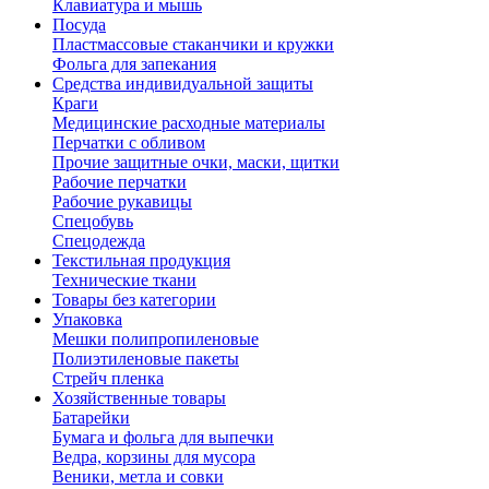
Клавиатура и мышь
Посуда
Пластмассовые стаканчики и кружки
Фольга для запекания
Средства индивидуальной защиты
Краги
Медицинские расходные материалы
Перчатки с обливом
Прочие защитные очки, маски, щитки
Рабочие перчатки
Рабочие рукавицы
Спецобувь
Спецодежда
Текстильная продукция
Технические ткани
Товары без категории
Упаковка
Мешки полипропиленовые
Полиэтиленовые пакеты
Стрейч пленка
Хозяйственные товары
Батарейки
Бумага и фольга для выпечки
Ведра, корзины для мусора
Веники, метла и совки