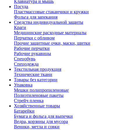
Клавиатура и мышь
Посуда
Пластмассовые стаканчики и кружки
Фольга для запекания
Средства индивидуальной защиты
Краги
Медицинские расходные материалы
Перчатки с обливом
Прочие защитные очки, маски, щитки
Рабочие перчатки
Рабочие рукавицы
Спецобувь
Спецодежда
Текстильная продукция
Технические ткани
Товары без категории
Упаковка
Мешки полипропиленовые
Полиэтиленовые пакеты
Стрейч пленка
Хозяйственные товары
Батарейки
Бумага и фольга для выпечки
Ведра, корзины для мусора
Веники, метла и совки