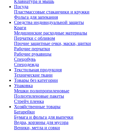
Клавиатура и мышь
Посуда
Пластмассовые стаканчики и кружки
Фольга для запекания
Средства индивидуальной защиты
Краги
Медицинские расходные материалы
Перчатки с обливом
Прочие защитные очки, маски, щитки
Рабочие перчатки
Рабочие рукавицы
Спецобувь
Спецодежда
Текстильная продукция
Технические ткани
Товары без категории
Упаковка
Мешки полипропиленовые
Полиэтиленовые пакеты
Стрейч пленка
Хозяйственные товары
Батарейки
Бумага и фольга для выпечки
Ведра, корзины для мусора
Веники, метла и совки