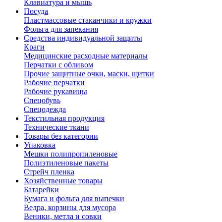
Клавиатура и мышь
Посуда
Пластмассовые стаканчики и кружки
Фольга для запекания
Средства индивидуальной защиты
Краги
Медицинские расходные материалы
Перчатки с обливом
Прочие защитные очки, маски, щитки
Рабочие перчатки
Рабочие рукавицы
Спецобувь
Спецодежда
Текстильная продукция
Технические ткани
Товары без категории
Упаковка
Мешки полипропиленовые
Полиэтиленовые пакеты
Стрейч пленка
Хозяйственные товары
Батарейки
Бумага и фольга для выпечки
Ведра, корзины для мусора
Веники, метла и совки