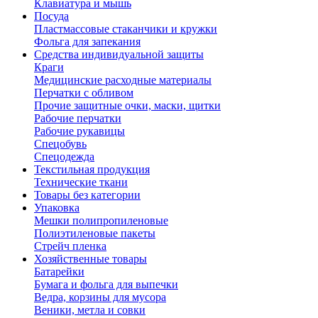
Клавиатура и мышь
Посуда
Пластмассовые стаканчики и кружки
Фольга для запекания
Средства индивидуальной защиты
Краги
Медицинские расходные материалы
Перчатки с обливом
Прочие защитные очки, маски, щитки
Рабочие перчатки
Рабочие рукавицы
Спецобувь
Спецодежда
Текстильная продукция
Технические ткани
Товары без категории
Упаковка
Мешки полипропиленовые
Полиэтиленовые пакеты
Стрейч пленка
Хозяйственные товары
Батарейки
Бумага и фольга для выпечки
Ведра, корзины для мусора
Веники, метла и совки