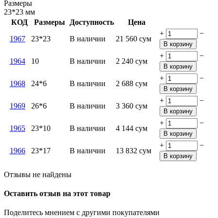
Размеры
23*23
мм
КОД
Размеры
Доступность
Цена
+
−
1967
23*23
В наличии
21 560
сум
В корзину
+
−
1964
10
В наличии
2 240
сум
В корзину
+
−
1968
24*6
В наличии
2 688
сум
В корзину
+
−
1969
26*6
В наличии
3 360
сум
В корзину
+
−
1965
23*10
В наличии
4 144
сум
В корзину
+
−
1966
23*17
В наличии
13 832
сум
В корзину
Отзывы не найдены
Оставить отзыв на этот товар
Поделитесь мнением с другими покупателями