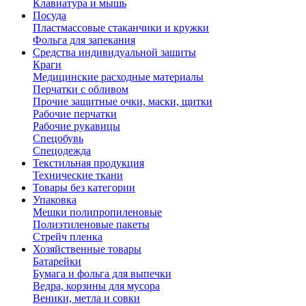
Клавиатура и мышь
Посуда
Пластмассовые стаканчики и кружки
Фольга для запекания
Средства индивидуальной защиты
Краги
Медицинские расходные материалы
Перчатки с обливом
Прочие защитные очки, маски, щитки
Рабочие перчатки
Рабочие рукавицы
Спецобувь
Спецодежда
Текстильная продукция
Технические ткани
Товары без категории
Упаковка
Мешки полипропиленовые
Полиэтиленовые пакеты
Стрейч пленка
Хозяйственные товары
Батарейки
Бумага и фольга для выпечки
Ведра, корзины для мусора
Веники, метла и совки