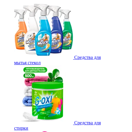
Средства для
мытья стекол
Средства для
стирки