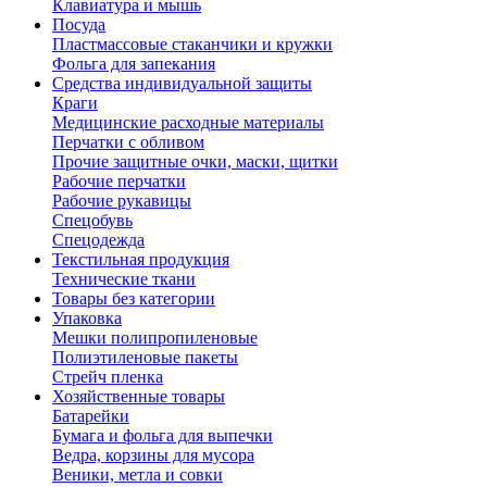
Клавиатура и мышь
Посуда
Пластмассовые стаканчики и кружки
Фольга для запекания
Средства индивидуальной защиты
Краги
Медицинские расходные материалы
Перчатки с обливом
Прочие защитные очки, маски, щитки
Рабочие перчатки
Рабочие рукавицы
Спецобувь
Спецодежда
Текстильная продукция
Технические ткани
Товары без категории
Упаковка
Мешки полипропиленовые
Полиэтиленовые пакеты
Стрейч пленка
Хозяйственные товары
Батарейки
Бумага и фольга для выпечки
Ведра, корзины для мусора
Веники, метла и совки