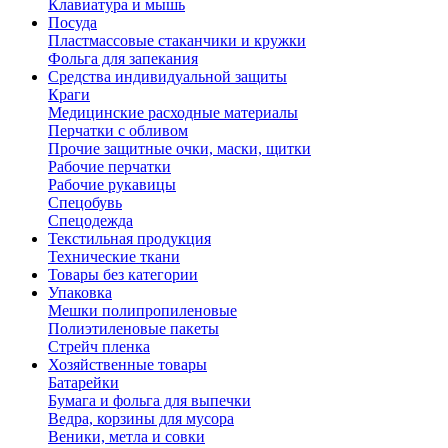
Клавиатура и мышь
Посуда
Пластмассовые стаканчики и кружки
Фольга для запекания
Средства индивидуальной защиты
Краги
Медицинские расходные материалы
Перчатки с обливом
Прочие защитные очки, маски, щитки
Рабочие перчатки
Рабочие рукавицы
Спецобувь
Спецодежда
Текстильная продукция
Технические ткани
Товары без категории
Упаковка
Мешки полипропиленовые
Полиэтиленовые пакеты
Стрейч пленка
Хозяйственные товары
Батарейки
Бумага и фольга для выпечки
Ведра, корзины для мусора
Веники, метла и совки