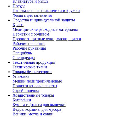
Клавиатура и мышь
Посуда
Пластмассовые стаканчики и кружки
Фольга для запекания
Средства индивидуальной защиты
Краги
Медицинские расходные материалы
Перчатки с обливом
Прочие защитные очки, маски, щитки
Рабочие перчатки
Рабочие рукавицы
Спецобувь
Спецодежда
Текстильная продукция
Технические ткани
Товары без категории
Упаковка
Мешки полипропиленовые
Полиэтиленовые пакеты
Стрейч пленка
Хозяйственные товары
Батарейки
Бумага и фольга для выпечки
Ведра, корзины для мусора
Веники, метла и совки