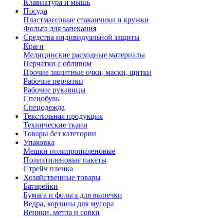
Клавиатура и мышь
Посуда
Пластмассовые стаканчики и кружки
Фольга для запекания
Средства индивидуальной защиты
Краги
Медицинские расходные материалы
Перчатки с обливом
Прочие защитные очки, маски, щитки
Рабочие перчатки
Рабочие рукавицы
Спецобувь
Спецодежда
Текстильная продукция
Технические ткани
Товары без категории
Упаковка
Мешки полипропиленовые
Полиэтиленовые пакеты
Стрейч пленка
Хозяйственные товары
Батарейки
Бумага и фольга для выпечки
Ведра, корзины для мусора
Веники, метла и совки