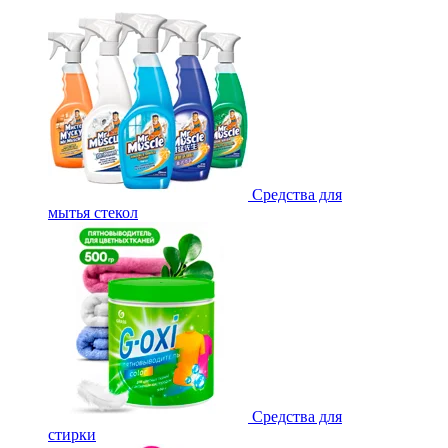
Средства для
мытья стекол
Средства для
стирки