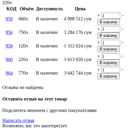
220л
КОД
Объём
Доступность
Цена
+
−
950
660л
В наличии
4 908 512
сум
В корзину
+
−
956
750л
В наличии
3 284 176
сум
В корзину
+
−
958
120л
В наличии
1 312 024
сум
В корзину
+
−
960
220л
В наличии
1 613 920
сум
В корзину
+
−
964
770л
В наличии
3 642 744
сум
В корзину
Отзывы не найдены
Оставить отзыв на этот товар
Поделитесь мнением с другими покупателями
Написать отзыв
Возможно, вас это заинтересует