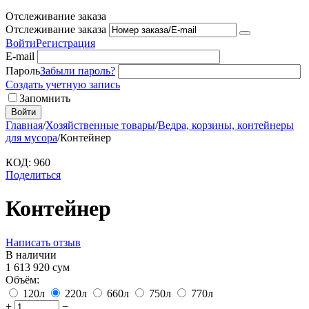
Отслеживание заказа
Отслеживание заказа
Войти
Регистрация
E-mail
Пароль
Забыли пароль?
Создать учетную запись
Запомнить
Войти
Главная
/
Хозяйственные товары
/
Ведра, корзины, контейнеры
для мусора
/
Контейнер
КОД:
960
Поделиться
Контейнер
Написать отзыв
В наличии
1 613 920
сум
Объём:
120л
220л
660л
750л
770л
+
−