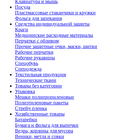
Клавиатура и мышь
Посуда
Пластмассовые стаканчики и кружки
Фольга для запекания
Средства индивидуальной защиты
Краги
Медицинские расходные материалы
Перчатки с обливом
Прочие защитные очки, маски, щитки
Рабочие перчатки
Рабочие рукавицы
Спецобувь
Спецодежда
Текстильная продукция
Технические ткани
Товары без категории
Упаковка
Мешки полипропиленовые
Полиэтиленовые пакеты
Стрейч пленка
Хозяйственные товары
Батарейки
Бумага и фольга для выпечки
Ведра, корзины для мусора
Веники, метла и совки