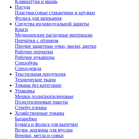
Клавиатура и мышь
Посуда
Пластмассовые стаканчики и кружки
Фольга для запекания
Средства индивидуальной защиты
Краги
Медицинские расходные материалы
Перчатки с обливом
Прочие защитные очки, маски, щитки
Рабочие перчатки
Рабочие рукавицы
Спецобувь
Спецодежда
Текстильная продукция
Технические ткани
Товары без категории
Упаковка
Мешки полипропиленовые
Полиэтиленовые пакеты
Стрейч пленка
Хозяйственные товары
Батарейки
Бумага и фольга для выпечки
Ведра, корзины для мусора
Веники, метла и совки