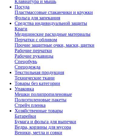
Клавиатура и мышь
Посуда
Пластмассовые стаканчики и кружки
Фольга для запекания
Средства индивидуальной защиты
Краги
Медицинские расходные материалы
Перчатки с обливом
Прочие защитные очки, маски, щитки
Рабочие перчатки
Рабочие рукавицы
Спецобувь
Спецодежда
Текстильная продукция
Технические ткани
Товары без категории
Упаковка
Мешки полипропиленовые
Полиэтиленовые пакеты
Стрейч пленка
Хозяйственные товары
Батарейки
Бумага и фольга для выпечки
Ведра, корзины для мусора
Веники, метла и совки