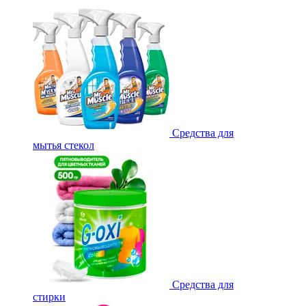
Средства для
мытья стекол
Средства для
стирки