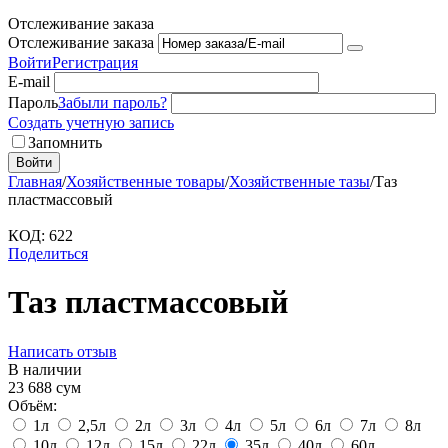
Отслеживание заказа
Отслеживание заказа
Войти
Регистрация
E-mail
Пароль
Забыли пароль?
Создать учетную запись
Запомнить
Войти
Главная
/
Хозяйственные товары
/
Хозяйственные тазы
/
Таз
пластмассовый
КОД:
622
Поделиться
Таз пластмассовый
Написать отзыв
В наличии
23 688
сум
Объём:
1л
2,5л
2л
3л
4л
5л
6л
7л
8л
10л
12л
15л
22л
35л
40л
60л