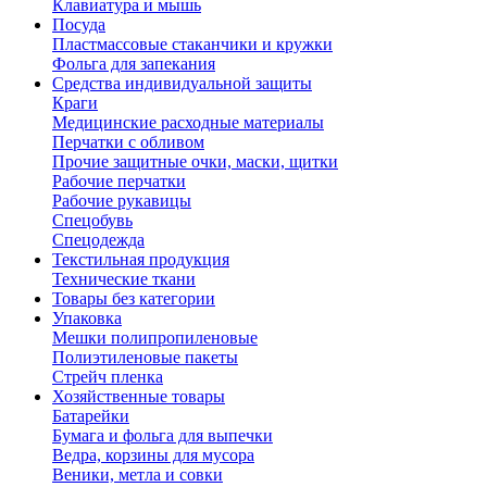
Клавиатура и мышь
Посуда
Пластмассовые стаканчики и кружки
Фольга для запекания
Средства индивидуальной защиты
Краги
Медицинские расходные материалы
Перчатки с обливом
Прочие защитные очки, маски, щитки
Рабочие перчатки
Рабочие рукавицы
Спецобувь
Спецодежда
Текстильная продукция
Технические ткани
Товары без категории
Упаковка
Мешки полипропиленовые
Полиэтиленовые пакеты
Стрейч пленка
Хозяйственные товары
Батарейки
Бумага и фольга для выпечки
Ведра, корзины для мусора
Веники, метла и совки