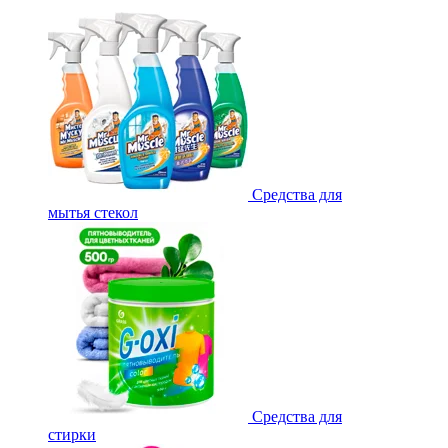
Средства для
мытья стекол
Средства для
стирки