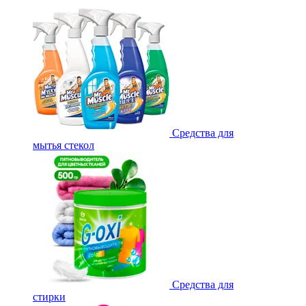
Средства для
мытья стекол
Средства для
стирки