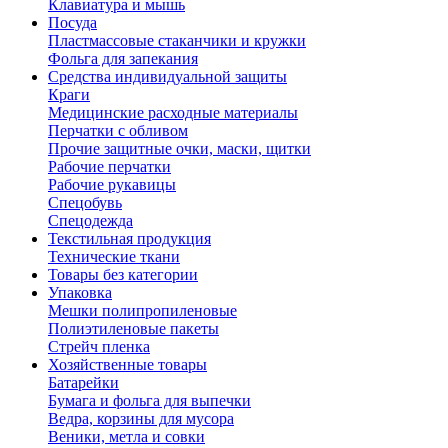
Клавиатура и мышь
Посуда
Пластмассовые стаканчики и кружки
Фольга для запекания
Средства индивидуальной защиты
Краги
Медицинские расходные материалы
Перчатки с обливом
Прочие защитные очки, маски, щитки
Рабочие перчатки
Рабочие рукавицы
Спецобувь
Спецодежда
Текстильная продукция
Технические ткани
Товары без категории
Упаковка
Мешки полипропиленовые
Полиэтиленовые пакеты
Стрейч пленка
Хозяйственные товары
Батарейки
Бумага и фольга для выпечки
Ведра, корзины для мусора
Веники, метла и совки