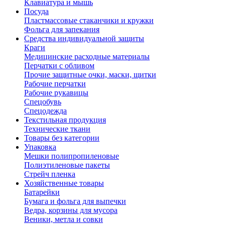
Клавиатура и мышь
Посуда
Пластмассовые стаканчики и кружки
Фольга для запекания
Средства индивидуальной защиты
Краги
Медицинские расходные материалы
Перчатки с обливом
Прочие защитные очки, маски, щитки
Рабочие перчатки
Рабочие рукавицы
Спецобувь
Спецодежда
Текстильная продукция
Технические ткани
Товары без категории
Упаковка
Мешки полипропиленовые
Полиэтиленовые пакеты
Стрейч пленка
Хозяйственные товары
Батарейки
Бумага и фольга для выпечки
Ведра, корзины для мусора
Веники, метла и совки