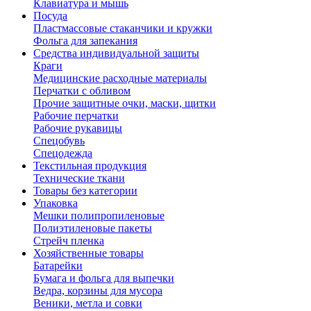
Клавиатура и мышь
Посуда
Пластмассовые стаканчики и кружки
Фольга для запекания
Средства индивидуальной защиты
Краги
Медицинские расходные материалы
Перчатки с обливом
Прочие защитные очки, маски, щитки
Рабочие перчатки
Рабочие рукавицы
Спецобувь
Спецодежда
Текстильная продукция
Технические ткани
Товары без категории
Упаковка
Мешки полипропиленовые
Полиэтиленовые пакеты
Стрейч пленка
Хозяйственные товары
Батарейки
Бумага и фольга для выпечки
Ведра, корзины для мусора
Веники, метла и совки