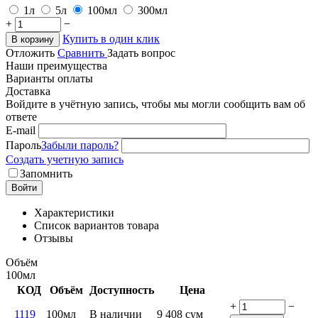
1л
5л
100мл
300мл
+
−
Купить в один клик
В корзину
Отложить
Сравнить
Задать вопрос
Наши преимущества
Варианты оплаты
Доставка
Войдите в учётную запись, чтобы мы могли сообщить вам об
ответе
E-mail
Пароль
Забыли пароль?
Создать учетную запись
Запомнить
Войти
Характеристики
Список вариантов товара
Отзывы
Объём
100мл
КОД
Объём
Доступность
Цена
+
−
1119
100мл
В наличии
9 408
сум