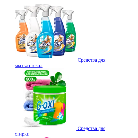
Средства для
мытья стекол
Средства для
стирки