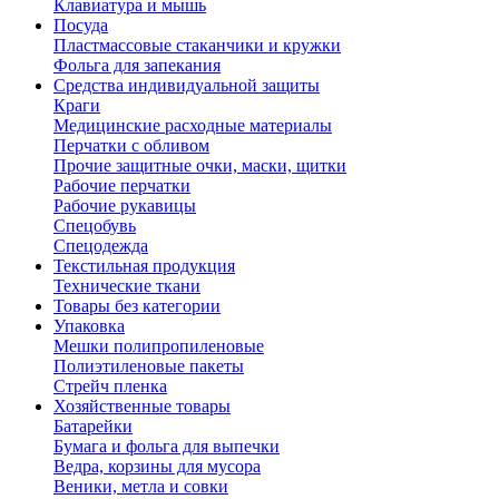
Клавиатура и мышь
Посуда
Пластмассовые стаканчики и кружки
Фольга для запекания
Средства индивидуальной защиты
Краги
Медицинские расходные материалы
Перчатки с обливом
Прочие защитные очки, маски, щитки
Рабочие перчатки
Рабочие рукавицы
Спецобувь
Спецодежда
Текстильная продукция
Технические ткани
Товары без категории
Упаковка
Мешки полипропиленовые
Полиэтиленовые пакеты
Стрейч пленка
Хозяйственные товары
Батарейки
Бумага и фольга для выпечки
Ведра, корзины для мусора
Веники, метла и совки