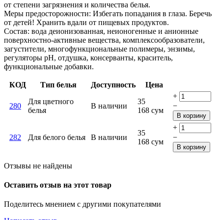
от степени загрязнения и количества белья.
Меры предосторожности: Избегать попадания в глаза. Беречь
от детей! Хранить вдали от пищевых продуктов.
Состав: вода деионизованная, неионогенные и анионные
поверхностно-активные вещества, комплексообразователи,
загустители, многофункциональные полимеры, энзимы,
регуляторы рН, отдушка, консерванты, краситель,
функциональные добавки.
КОД
Тип белья
Доступность
Цена
+
Для цветного
35
280
В наличии
−
белья
168
сум
В корзину
+
35
282
Для белого белья
В наличии
−
168
сум
В корзину
Отзывы не найдены
Оставить отзыв на этот товар
Поделитесь мнением с другими покупателями