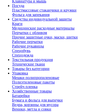
Клавиатура и мышь
Посуда
Пластмассовые стаканчики и кружки
Фольга для запекания
Средства индивидуальной защиты
Краги
Медицинские расходные материалы
Перчатки с обливом
Прочие защитные очки, маски, щитки
Рабочие перчатки
Рабочие рукавицы
Спецобувь
Спецодежда
Текстильная продукция
Технические ткани
Товары без категории
Упаковка
Мешки полипропиленовые
Полиэтиленовые пакеты
Стрейч пленка
Хозяйственные товары
Батарейки
Бумага и фольга для выпечки
Ведра, корзины для мусора
Веники, метла и совки