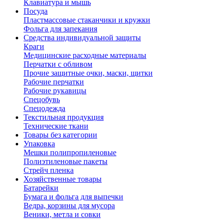
Клавиатура и мышь
Посуда
Пластмассовые стаканчики и кружки
Фольга для запекания
Средства индивидуальной защиты
Краги
Медицинские расходные материалы
Перчатки с обливом
Прочие защитные очки, маски, щитки
Рабочие перчатки
Рабочие рукавицы
Спецобувь
Спецодежда
Текстильная продукция
Технические ткани
Товары без категории
Упаковка
Мешки полипропиленовые
Полиэтиленовые пакеты
Стрейч пленка
Хозяйственные товары
Батарейки
Бумага и фольга для выпечки
Ведра, корзины для мусора
Веники, метла и совки