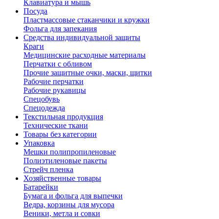
Клавиатура и мышь
Посуда
Пластмассовые стаканчики и кружки
Фольга для запекания
Средства индивидуальной защиты
Краги
Медицинские расходные материалы
Перчатки с обливом
Прочие защитные очки, маски, щитки
Рабочие перчатки
Рабочие рукавицы
Спецобувь
Спецодежда
Текстильная продукция
Технические ткани
Товары без категории
Упаковка
Мешки полипропиленовые
Полиэтиленовые пакеты
Стрейч пленка
Хозяйственные товары
Батарейки
Бумага и фольга для выпечки
Ведра, корзины для мусора
Веники, метла и совки