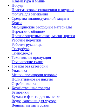
Клавиатура и мышь
Посуда
Пластмассовые стаканчики и кружки
Фольга для запекания
Средства индивидуальной защиты
Краги
Медицинские расходные материалы
Перчатки с обливом
Прочие защитные очки, маски, щитки
Рабочие перчатки
Рабочие рукавицы
Спецобувь
Спецодежда
Текстильная продукция
Технические ткани
Товары без категории
Упаковка
Мешки полипропиленовые
Полиэтиленовые пакеты
Стрейч пленка
Хозяйственные товары
Батарейки
Бумага и фольга для выпечки
Ведра, корзины для мусора
Веники, метла и совки