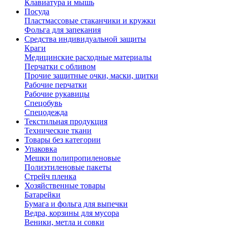
Клавиатура и мышь
Посуда
Пластмассовые стаканчики и кружки
Фольга для запекания
Средства индивидуальной защиты
Краги
Медицинские расходные материалы
Перчатки с обливом
Прочие защитные очки, маски, щитки
Рабочие перчатки
Рабочие рукавицы
Спецобувь
Спецодежда
Текстильная продукция
Технические ткани
Товары без категории
Упаковка
Мешки полипропиленовые
Полиэтиленовые пакеты
Стрейч пленка
Хозяйственные товары
Батарейки
Бумага и фольга для выпечки
Ведра, корзины для мусора
Веники, метла и совки