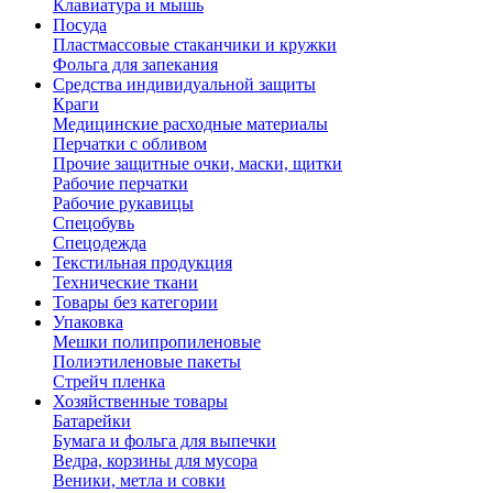
Клавиатура и мышь
Посуда
Пластмассовые стаканчики и кружки
Фольга для запекания
Средства индивидуальной защиты
Краги
Медицинские расходные материалы
Перчатки с обливом
Прочие защитные очки, маски, щитки
Рабочие перчатки
Рабочие рукавицы
Спецобувь
Спецодежда
Текстильная продукция
Технические ткани
Товары без категории
Упаковка
Мешки полипропиленовые
Полиэтиленовые пакеты
Стрейч пленка
Хозяйственные товары
Батарейки
Бумага и фольга для выпечки
Ведра, корзины для мусора
Веники, метла и совки