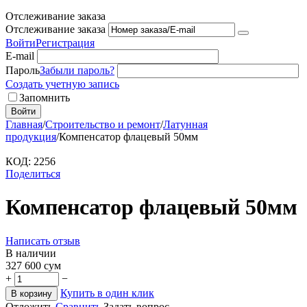
Отслеживание заказа
Отслеживание заказа
Войти
Регистрация
E-mail
Пароль
Забыли пароль?
Создать учетную запись
Запомнить
Войти
Главная
/
Строительство и ремонт
/
Латунная
продукция
/
Компенсатор флацевый 50мм
КОД:
2256
Поделиться
Компенсатор флацевый 50мм
Написать отзыв
В наличии
327 600
сум
+
−
Купить в один клик
В корзину
Отложить
Сравнить
Задать вопрос