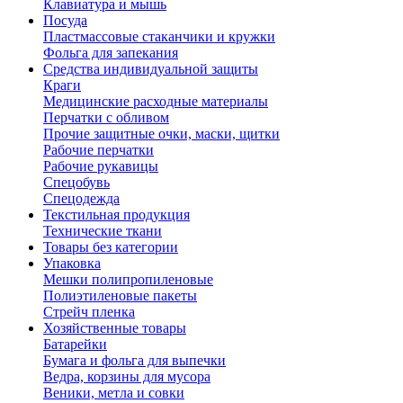
Клавиатура и мышь
Посуда
Пластмассовые стаканчики и кружки
Фольга для запекания
Средства индивидуальной защиты
Краги
Медицинские расходные материалы
Перчатки с обливом
Прочие защитные очки, маски, щитки
Рабочие перчатки
Рабочие рукавицы
Спецобувь
Спецодежда
Текстильная продукция
Технические ткани
Товары без категории
Упаковка
Мешки полипропиленовые
Полиэтиленовые пакеты
Стрейч пленка
Хозяйственные товары
Батарейки
Бумага и фольга для выпечки
Ведра, корзины для мусора
Веники, метла и совки