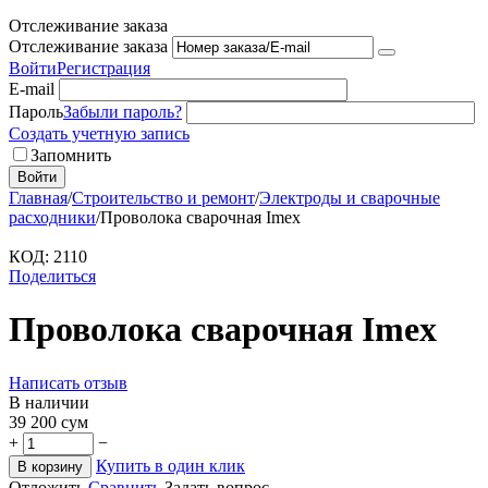
Отслеживание заказа
Отслеживание заказа
Войти
Регистрация
E-mail
Пароль
Забыли пароль?
Создать учетную запись
Запомнить
Войти
Главная
/
Строительство и ремонт
/
Электроды и сварочные
расходники
/
Проволока сварочная Imex
КОД:
2110
Поделиться
Проволока сварочная Imex
Написать отзыв
В наличии
39 200
сум
+
−
Купить в один клик
В корзину
Отложить
Сравнить
Задать вопрос