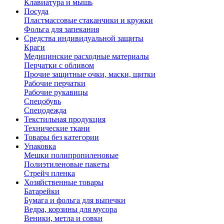
Клавиатура и мышь
Посуда
Пластмассовые стаканчики и кружки
Фольга для запекания
Средства индивидуальной защиты
Краги
Медицинские расходные материалы
Перчатки с обливом
Прочие защитные очки, маски, щитки
Рабочие перчатки
Рабочие рукавицы
Спецобувь
Спецодежда
Текстильная продукция
Технические ткани
Товары без категории
Упаковка
Мешки полипропиленовые
Полиэтиленовые пакеты
Стрейч пленка
Хозяйственные товары
Батарейки
Бумага и фольга для выпечки
Ведра, корзины для мусора
Веники, метла и совки