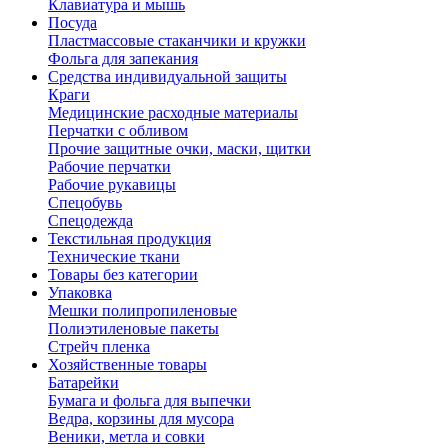
Клавиатура и мышь
Посуда
Пластмассовые стаканчики и кружки
Фольга для запекания
Средства индивидуальной защиты
Краги
Медицинские расходные материалы
Перчатки с обливом
Прочие защитные очки, маски, щитки
Рабочие перчатки
Рабочие рукавицы
Спецобувь
Спецодежда
Текстильная продукция
Технические ткани
Товары без категории
Упаковка
Мешки полипропиленовые
Полиэтиленовые пакеты
Стрейч пленка
Хозяйственные товары
Батарейки
Бумага и фольга для выпечки
Ведра, корзины для мусора
Веники, метла и совки