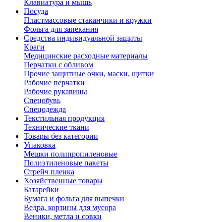
Клавиатура и мышь
Посуда
Пластмассовые стаканчики и кружки
Фольга для запекания
Средства индивидуальной защиты
Краги
Медицинские расходные материалы
Перчатки с обливом
Прочие защитные очки, маски, щитки
Рабочие перчатки
Рабочие рукавицы
Спецобувь
Спецодежда
Текстильная продукция
Технические ткани
Товары без категории
Упаковка
Мешки полипропиленовые
Полиэтиленовые пакеты
Стрейч пленка
Хозяйственные товары
Батарейки
Бумага и фольга для выпечки
Ведра, корзины для мусора
Веники, метла и совки