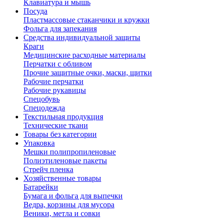
Клавиатура и мышь
Посуда
Пластмассовые стаканчики и кружки
Фольга для запекания
Средства индивидуальной защиты
Краги
Медицинские расходные материалы
Перчатки с обливом
Прочие защитные очки, маски, щитки
Рабочие перчатки
Рабочие рукавицы
Спецобувь
Спецодежда
Текстильная продукция
Технические ткани
Товары без категории
Упаковка
Мешки полипропиленовые
Полиэтиленовые пакеты
Стрейч пленка
Хозяйственные товары
Батарейки
Бумага и фольга для выпечки
Ведра, корзины для мусора
Веники, метла и совки