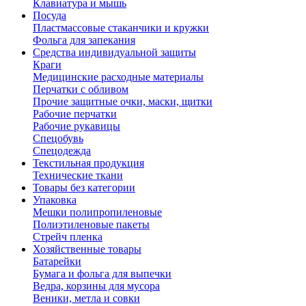
Клавиатура и мышь
Посуда
Пластмассовые стаканчики и кружки
Фольга для запекания
Средства индивидуальной защиты
Краги
Медицинские расходные материалы
Перчатки с обливом
Прочие защитные очки, маски, щитки
Рабочие перчатки
Рабочие рукавицы
Спецобувь
Спецодежда
Текстильная продукция
Технические ткани
Товары без категории
Упаковка
Мешки полипропиленовые
Полиэтиленовые пакеты
Стрейч пленка
Хозяйственные товары
Батарейки
Бумага и фольга для выпечки
Ведра, корзины для мусора
Веники, метла и совки