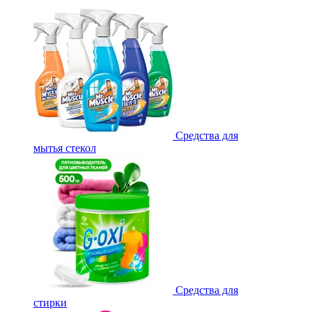
Средства для
мытья стекол
Средства для
стирки