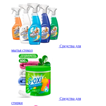
Средства для
мытья стекол
Средства для
стирки